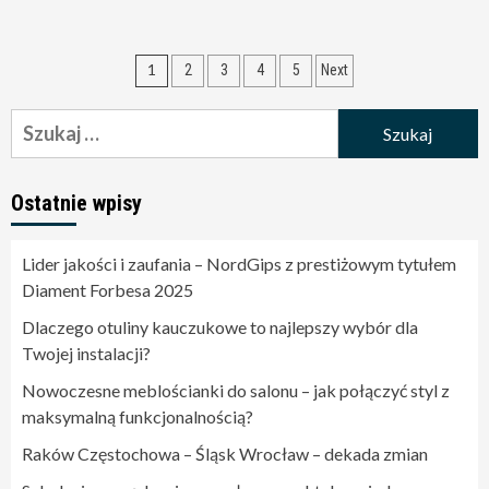
Nawigacja
1
2
3
4
5
Next
po
Szukaj:
wpisach
Ostatnie wpisy
Lider jakości i zaufania – NordGips z prestiżowym tytułem
Diament Forbesa 2025
Dlaczego otuliny kauczukowe to najlepszy wybór dla
Twojej instalacji?
Nowoczesne meblościanki do salonu – jak połączyć styl z
maksymalną funkcjonalnością?
Raków Częstochowa – Śląsk Wrocław – dekada zmian