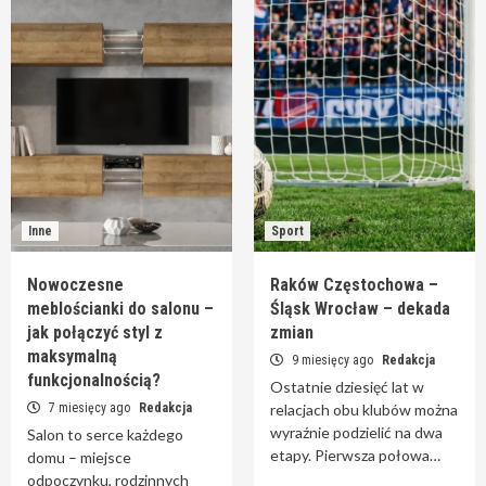
Inne
Sport
Nowoczesne
Raków Częstochowa –
meblościanki do salonu –
Śląsk Wrocław – dekada
jak połączyć styl z
zmian
maksymalną
9 miesięcy ago
Redakcja
funkcjonalnością?
Ostatnie dziesięć lat w
7 miesięcy ago
Redakcja
relacjach obu klubów można
wyraźnie podzielić na dwa
Salon to serce każdego
etapy. Pierwsza połowa…
domu – miejsce
odpoczynku, rodzinnych