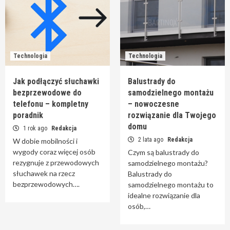
Technologia
Technologia
Jak podłączyć słuchawki
Balustrady do
bezprzewodowe do
samodzielnego montażu
telefonu – kompletny
– nowoczesne
poradnik
rozwiązanie dla Twojego
domu
1 rok ago
Redakcja
2 lata ago
Redakcja
W dobie mobilności i
wygody coraz więcej osób
Czym są balustrady do
rezygnuje z przewodowych
samodzielnego montażu?
słuchawek na rzecz
Balustrady do
bezprzewodowych….
samodzielnego montażu to
idealne rozwiązanie dla
osób,…