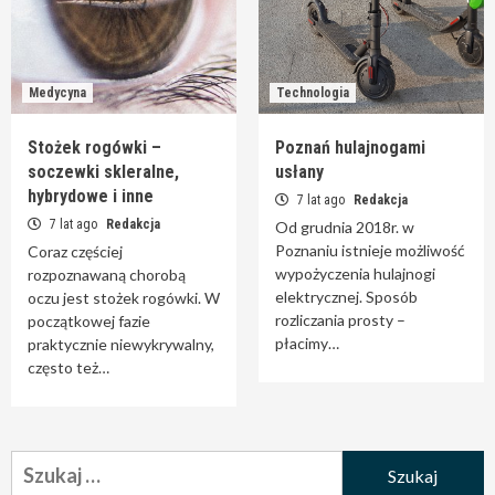
Medycyna
Technologia
Stożek rogówki –
Poznań hulajnogami
soczewki skleralne,
usłany
hybrydowe i inne
7 lat ago
Redakcja
7 lat ago
Redakcja
Od grudnia 2018r. w
Poznaniu istnieje możliwość
Coraz częściej
wypożyczenia hulajnogi
rozpoznawaną chorobą
elektrycznej. Sposób
oczu jest stożek rogówki. W
rozliczania prosty –
początkowej fazie
płacimy…
praktycznie niewykrywalny,
często też…
Szukaj: