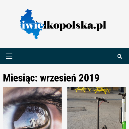
Skip
to
content
Primary
Menu
Miesiąc:
wrzesień 2019